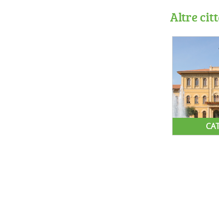
Altre cit
CA