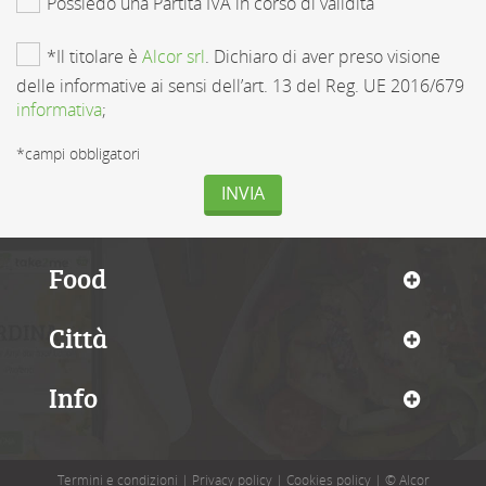
Possiedo una Partita IVA in corso di validità
*Il titolare è
Alcor srl
. Dichiaro di aver preso visione
delle informative ai sensi dell’art. 13 del Reg. UE 2016/679
informativa
;
*campi obbligatori
INVIA
Food
Città
Info
Termini e condizioni
|
Privacy policy
|
Cookies policy
|
© Alcor