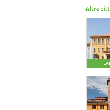
Altre cit
CA