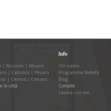
Info
i
|
Riccione
|
Misano
Chi siamo
tico
|
Cattolica
|
Pesaro
Programma fedeltà
ino
|
Cesena
|
Coriano
Blog
e le città
Contatti
Lavora con noi