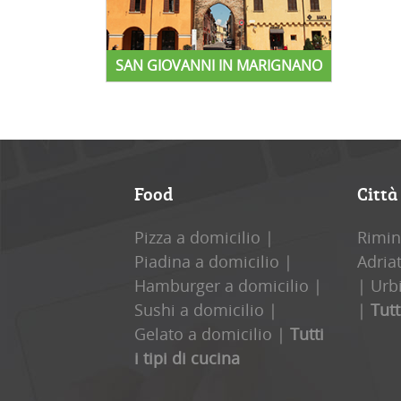
SAN GIOVANNI IN MARIGNANO
Food
Città
Pizza a domicilio
|
Rimin
Piadina a domicilio
|
Adria
Hamburger a domicilio
|
|
Urb
Sushi a domicilio
|
|
Tutt
Gelato a domicilio
|
Tutti
i tipi di cucina