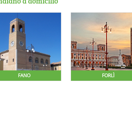
Indiano a domicilio
FANO
FORLÌ