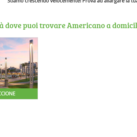
Stiamo crescendo velocemente! Prova ad allargare la tua 
ttà dove puoi trovare Americano a domicil
CCIONE