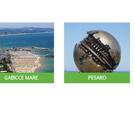
GABICCE MARE
PESARO