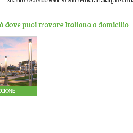
Stiamo crescendo velocemente! Prova ad allargare la tua 
tà dove puoi trovare Italiana a domicilio
CCIONE