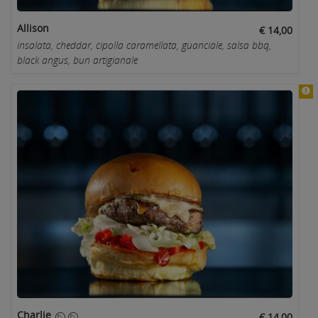
Allison
€ 14,00
insalata, cheddar, cipolla caramellata, guanciale, salsa bbq,
black angus, bun artigianale
Charlie
€ 14,00