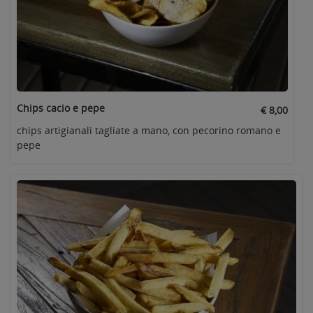
Chips cacio e pepe
€ 8,00
chips artigianali tagliate a mano, con pecorino romano e
pepe