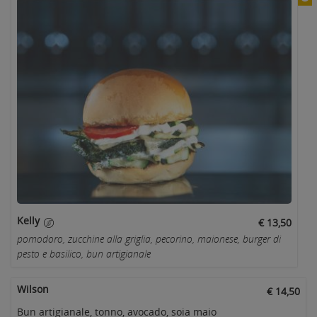
Kelly
€ 13,50
pomodoro, zucchine alla griglia, pecorino, maionese, burger di
pesto e basilico, bun artigianale
Wilson
€ 14,50
Bun artigianale, tonno, avocado, soia maio