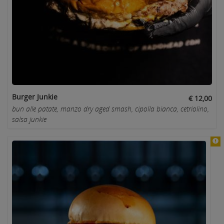
Burger Junkie
€ 12,00
bun alle patate, manzo dry aged smash, cipolla bianca, cetriolino,
salsa junkie