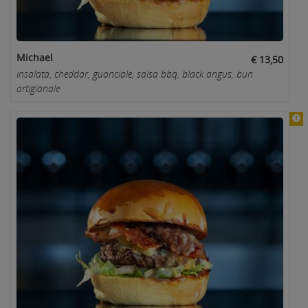
Michael
€ 13,50
insalata, cheddar, guanciale, salsa bbq, black angus, bun
artigianale