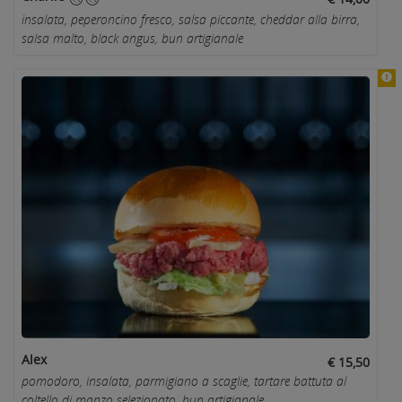
insalata, peperoncino fresco, salsa piccante, cheddar alla birra,
salsa malto, black angus, bun artigianale
Alex
€ 15,50
pomodoro, insalata, parmigiano a scaglie, tartare battuta al
coltello di manzo selezionato, bun artigianale