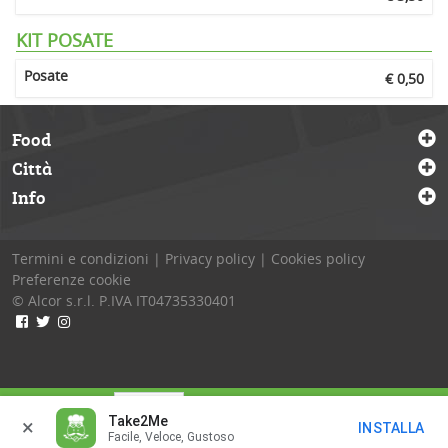
KIT POSATE
Posate
€ 0,50
Food
Città
Info
Termini e condizioni
|
Privacy policy
|
Cookies policy
Preferenze cookie
© Alcor s.r.l.
P.IVA IT04735330401
Consegna alle
In
Take2Me
×
INSTALLA
Facile, Veloce, Gustoso
CASSA