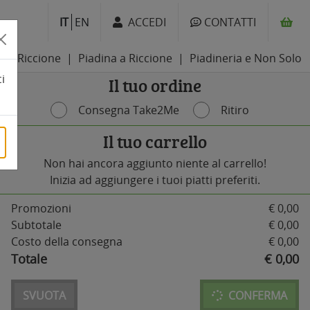
IT
EN
ACCEDI
CONTATTI
Riccione
Piadina a Riccione
​Piadineria e Non Solo
i
Il tuo ordine
Consegna Take2Me
Ritiro
Il tuo carrello
Non hai ancora aggiunto niente al carrello!
Inizia ad aggiungere i tuoi piatti preferiti.
Promozioni
€ 0,00
Subtotale
€ 0,00
Costo della consegna
€ 0,00
Totale
€ 0,00
SVUOTA
CONFERMA