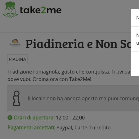
N
N
​Piadineria e Non Sol
u
PIADINA
Tradizione romagnola, gusto che conquista. Trovi padin
dove vuoi. Ordina ora con Take2Me!
Il locale non ha ancora aperto ma puoi comunqu
Orari di apertura:
12:00 - 22:00
Pagamenti accettati:
Paypal, Carte di credito