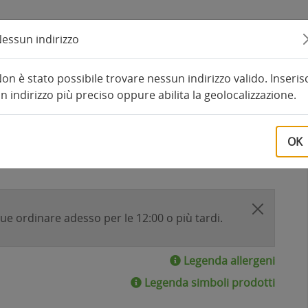
essun indirizzo
Home
on è stato possibile trovare nessun indirizzo valido. Inserisc
o
0 Recensioni
n indirizzo più preciso oppure abilita la geolocalizzazione.
Viale Gabriele D'Annunzio 183d, Riccione
(RN)
P. IVA:IT04555170408
OK
e e non solo da gustare direttamente a casa tua o
e ordinare adesso per le 12:00 o più tardi.
Legenda allergeni
Legenda simboli prodotti