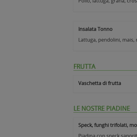
Pollo, lattuga, grana, cros
Insalata Tonno
Lattuga, pendolini, mais,
FRUTTA
Vaschetta di frutta
LE NOSTRE PIADINE
Speck, funghi trifolati, mo
Piadina con speck saporito