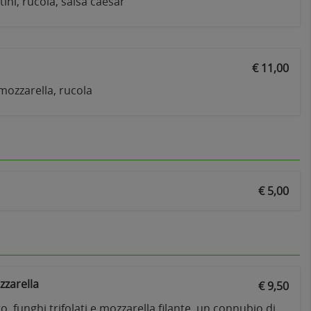
tini, rucola, salsa caesar
€ 11,00
 mozzarella, rucola
€ 5,00
zzarella
€ 9,50
, funghi trifolati e mozzarella filante, un connubio di