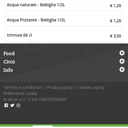
Acqua naturale - Bottiglia 1/2L
€ 1,20
Acqua frizzante - Bottiglia 1/2L
€ 1,20
Ichnusa 66 cl
€ 3,50
Food
Città
Info
Termini e condizioni
|
Privacy policy
|
Cookies policy
Preferenze cookie
© Alcor s.r.l.
P.IVA IT04735330401