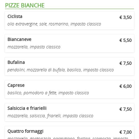
PIZZE BIANCHE
Ciclista
€ 3,50
olio extravergine, sale, rosmarino, impasto classico
Biancaneve
€ 5,50
mozzarella, impasto classico
Bufalina
€ 7,50
pendolini, mozzarella di bufala, basilico, impasto classico
Caprese
€ 6,00
basilico, pomodoro a fette, impasto classico
Salsiccia e friarielli
€ 7,50
mozzarella, salsiccia, friarielli, impasto classico
Quattro formaggi
€ 7,00
mozzarella, gorgonzola, parmigiano, fontina, scamorza, impasto