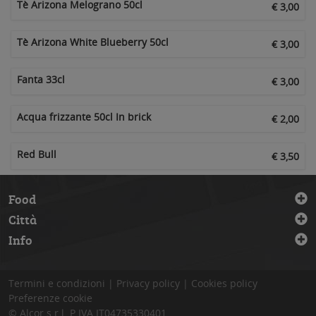
Tè Arizona Melograno 50cl
€ 3,00
Tè Arizona White Blueberry 50cl
€ 3,00
Fanta 33cl
€ 3,00
Acqua frizzante 50cl In brick
€ 2,00
Red Bull
€ 3,50
Food
Città
Info
Termini e condizioni
|
Privacy policy
|
Cookies policy
Preferenze cookie
© Alcor s.r.l.
P.IVA IT04735330401