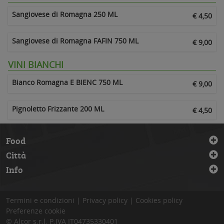
Sangiovese di Romagna 250 ML
€ 4,50
Sangiovese di Romagna FAFIN 750 ML
€ 9,00
VINI BIANCHI
Bianco Romagna E BIENC 750 ML
€ 9,00
Pignoletto Frizzante 200 ML
€ 4,50
Food
Città
Info
Termini e condizioni
|
Privacy policy
|
Cookies policy
Preferenze cookie
© Alcor s.r.l.
P.IVA IT04735330401