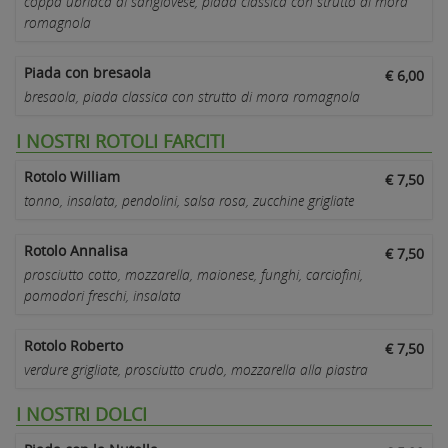
coppa ubriaca al sangiovese, piada classica con strutto di mora
romagnola
Piada con bresaola
€ 6,00
bresaola, piada classica con strutto di mora romagnola
I NOSTRI ROTOLI FARCITI
Rotolo William
€ 7,50
tonno, insalata, pendolini, salsa rosa, zucchine grigliate
Rotolo Annalisa
€ 7,50
prosciutto cotto, mozzarella, maionese, funghi, carciofini,
pomodori freschi, insalata
Rotolo Roberto
€ 7,50
verdure grigliate, prosciutto crudo, mozzarella alla piastra
I NOSTRI DOLCI