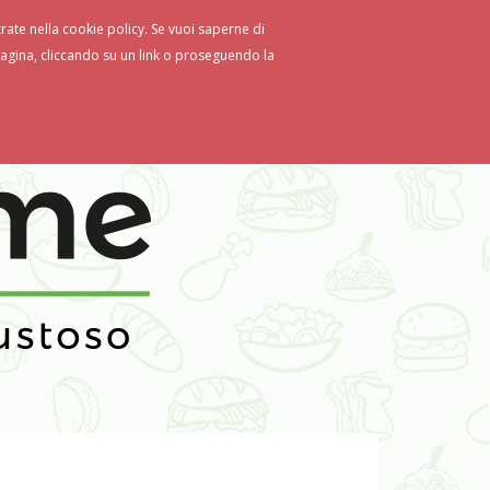
strate nella cookie policy. Se vuoi saperne di
gina, cliccando su un link o proseguendo la
e