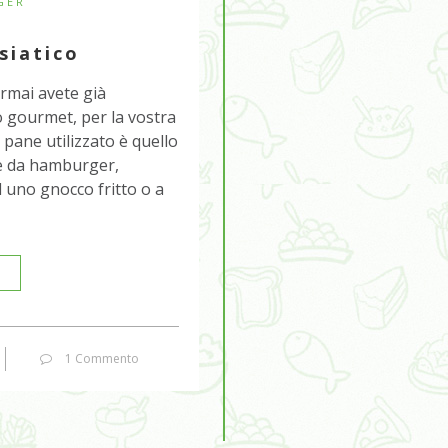
GER
siatico
ormai avete già
 o gourmet, per la vostra
l pane utilizzato è quello
ne da hamburger,
d uno gnocco fritto o a
1 Commento