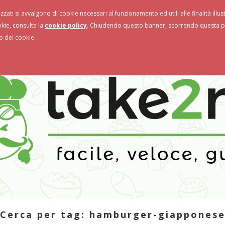
izzati si avvalgono di cookie necessari al funzionamento ed utili alle finalità illu
storanti
Novità & Promo
okie, consulta la
cookie policy
. Chiudendo questo banner, scorrendo questa pa
o dei cookie.
Cerca per tag: hamburger-giappones