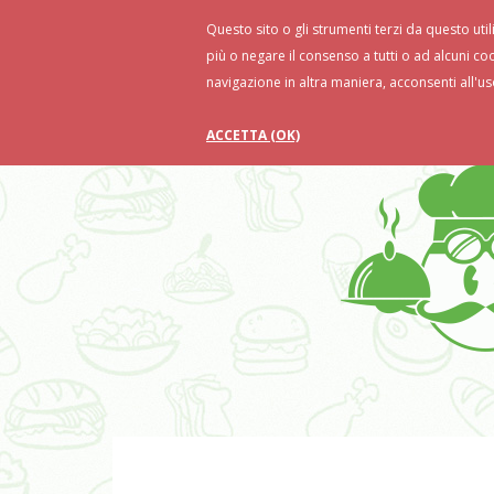
Questo sito o gli strumenti terzi da questo util
Home
Ricette
Food Tips
Ri
più o negare il consenso a tutti o ad alcuni co
navigazione in altra maniera, acconsenti all'us
ACCETTA (OK)