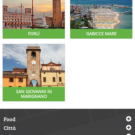
FORLÌ
GABICCE MARE
SAN GIOVANNI IN
MARIGNANO
Food
Città