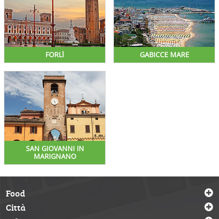
FORLÌ
GABICCE MARE
SAN GIOVANNI IN
MARIGNANO
Food
Città