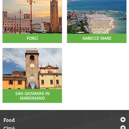
FORLÌ
GABICCE MARE
SAN GIOVANNI IN
MARIGNANO
Food
Città