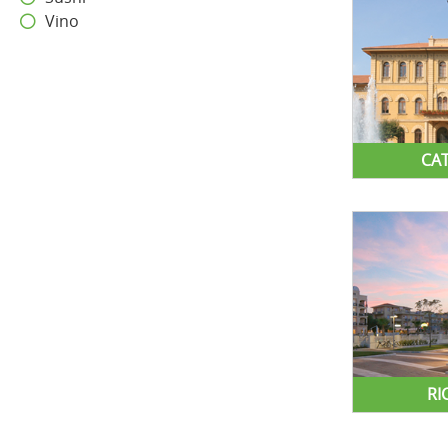
Vino
CA
RI