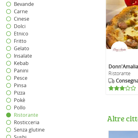
Bevande
Carne
Cinese
Dolci
Etnico
Fritto
Gelato
Insalate
Kebab
Donn'Amali
Panini
Ristorante
Pesce
Consegn
Pinsa
Pizza
Pokè
Pollo
Ristorante
Altre cit
Rosticceria
Senza glutine
Sushi