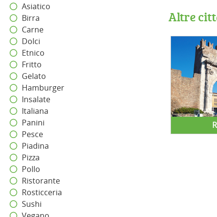
Asiatico
Altre cit
Birra
Carne
Dolci
Etnico
Fritto
Gelato
Hamburger
Insalate
Italiana
Panini
R
Pesce
Piadina
Pizza
Pollo
Ristorante
Rosticceria
Sushi
Vegano