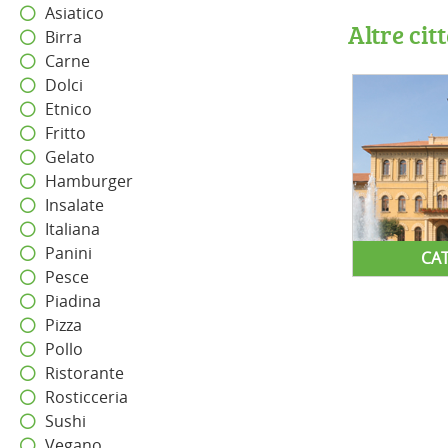
Asiatico
Altre cit
Birra
Carne
Dolci
Etnico
Fritto
Gelato
Hamburger
Insalate
Italiana
Panini
CA
Pesce
Piadina
Pizza
Pollo
Ristorante
Rosticceria
Sushi
Vegano