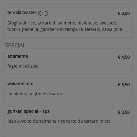
temaki twister
€ 8,00
Sfoglia di riso, tartare di salmone, maionese, avocado,
tobiko, pastella, gambero in tempura, teriyaki, salsa chili
SPECIAL
edamame
€ 4,50
fagiolini di soia
wakame mix
€ 6,50
insalate di alghe e sesamo
gunkan special - 1pz
€ 3,50
Riso avvolto da salmone ricoperto da tartare miste