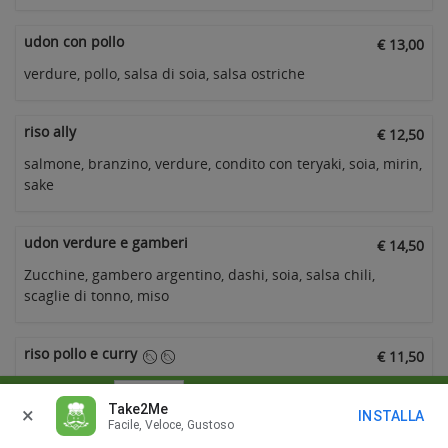
udon con pollo
€ 13,00
verdure, pollo, salsa di soia, salsa ostriche
riso ally
€ 12,50
salmone, branzino, verdure, condito con teryaki, soia, mirin,
sake
udon verdure e gamberi
€ 14,50
Zucchine, gambero argentino, dashi, soia, salsa chili,
scaglie di tonno, miso
riso pollo e curry
€ 11,50
riso bianco, pollo alla piastra con verdure, curry e piccante
Consegna alle
In
Take2Me
×
INSTALLA
Facile, Veloce, Gustoso
CASSA
miso zuppa spicy