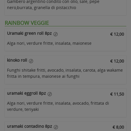
Gambero argentino condito con olio, sale, pepe
nero,burrata, granella di pistacchio
RAINBOW VEGGIE
Uramaki green roll 8pz
€ 12,00
Alga nori, verdure fritte, insalata, maionese
kinoko roll
€ 12,00
Funghi shitake fritti, avocado, insalata, carota, alga wakame
fritta in tempura, maionese ai funghi
uramaki eggroll 8pz
€ 11,50
Alga nori, verdure fritte, insalata, avocado, frittata di
verdure, teriyaki
uramaki contadino 8pz
€ 8,00