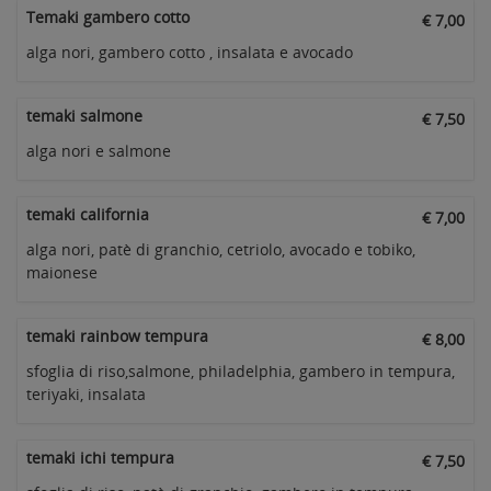
Temaki gambero cotto
€ 7,00
alga nori, gambero cotto , insalata e avocado
temaki salmone
€ 7,50
alga nori e salmone
temaki california
€ 7,00
alga nori, patè di granchio, cetriolo, avocado e tobiko,
maionese
temaki rainbow tempura
€ 8,00
sfoglia di riso,salmone, philadelphia, gambero in tempura,
teriyaki, insalata
temaki ichi tempura
€ 7,50