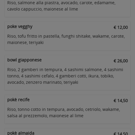
Riso, salmone alla piastra, avocado, carote, edamame,
cavolo cappuccio, maionese al lime
poke vegghy
€ 12,00
Riso, tofu fritto in pastella, funghi shitake, wakame, carote,
maionese, teriyaki
bowl giapponese
€ 26,00
Riso, 2 gamberi in tempura, 4 sashimi salmone, 4 sashimi
tonno, 4 sashimi cefalo, 4 gamberi cotti, ikura, tobiko,
avocado, zenzero marinato, teriyaki
pokè recife
€ 14,50
Riso, tonno cotto in tempura, avocado, cetriolo, wakame,
salsa al prezzemolo, maionese al lime
pokè almaida
€ 14,50