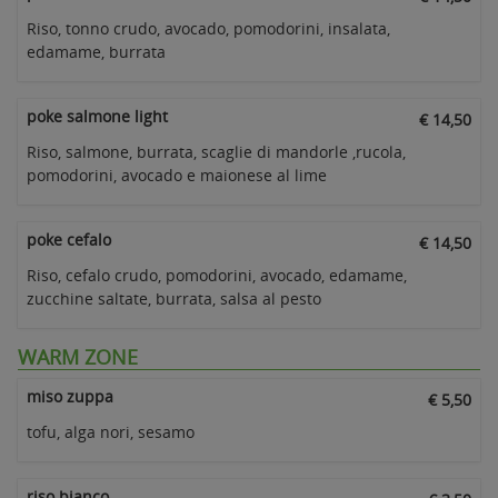
Riso, tonno crudo, avocado, pomodorini, insalata,
edamame, burrata
poke salmone light
€ 14,50
Riso, salmone, burrata, scaglie di mandorle ,rucola,
pomodorini, avocado e maionese al lime
poke cefalo
€ 14,50
Riso, cefalo crudo, pomodorini, avocado, edamame,
zucchine saltate, burrata, salsa al pesto
WARM ZONE
miso zuppa
€ 5,50
tofu, alga nori, sesamo
riso bianco