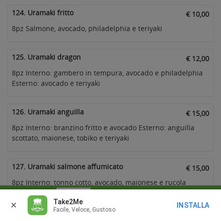
124. Uramaki fritto
€ 10,00
8pz Salmone, avocado, philadelphia e teriyaki
125. Uramaki dragon
€ 12,00
8pz Interno: gambero in tempura, avocado e philadelphia
Esterno: avocado e teriyaki
126. Uramaki anguilla
€ 15,00
8pz Interno: branzino fritto e avocado Esterno: anguilla
scottato, maionese, tobiko e teriyaki
127. Uramaki salmone affumicato
€ 15,00
8pz Interno: tonno cotto, avocado, maionese e rucola
Esterno: salmone affumicato, teriyaki e succo di lime
Consegna alle
In
Take2Me
×
INSTALLA
Facile, Veloce, Gustoso
CASSA