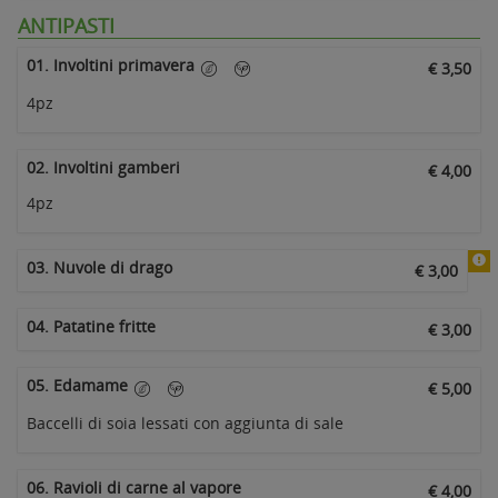
ANTIPASTI
01. Involtini primavera
€ 3,50
4pz
02. Involtini gamberi
€ 4,00
4pz
03. Nuvole di drago
€ 3,00
04. Patatine fritte
€ 3,00
05. Edamame
€ 5,00
Baccelli di soia lessati con aggiunta di sale
06. Ravioli di carne al vapore
€ 4,00