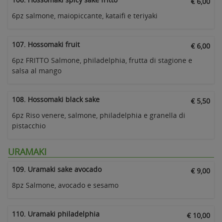
€ 6,00
6pz salmone, maiopiccante, kataifi e teriyaki
107. Hossomaki fruit
€ 6,00
6pz FRITTO Salmone, philadelphia, frutta di stagione e
salsa al mango
108. Hossomaki black sake
€ 5,50
6pz Riso venere, salmone, philadelphia e granella di
pistacchio
URAMAKI
109. Uramaki sake avocado
€ 9,00
8pz Salmone, avocado e sesamo
110. Uramaki philadelphia
€ 10,00