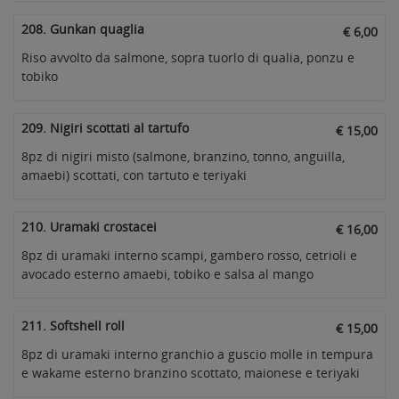
208. Gunkan quaglia
€ 6,00
Riso avvolto da salmone, sopra tuorlo di qualia, ponzu e
tobiko
209. Nigiri scottati al tartufo
€ 15,00
8pz di nigiri misto (salmone, branzino, tonno, anguilla,
amaebi) scottati, con tartuto e teriyaki
210. Uramaki crostacei
€ 16,00
8pz di uramaki interno scampi, gambero rosso, cetrioli e
avocado esterno amaebi, tobiko e salsa al mango
211. Softshell roll
€ 15,00
8pz di uramaki interno granchio a guscio molle in tempura
e wakame esterno branzino scottato, maionese e teriyaki