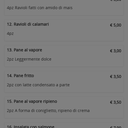
4pz Ravioli fatti con amido di mais
12. Ravioli di calamari
€ 5,00
4pz
13. Pane al vapore
€ 3,00
2pz Leggermente dolce
14. Pane fritto
€ 3,50
2pz con latte condensato a parte
15. Pane al vapore ripieno
€ 3,50
2pz A forma di coniglietto, ripieno di crema
16. Insalata con salmone
€ 7,00