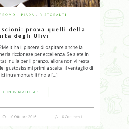
 PROMO
,
PIADA
,
RISTORANTI
scioni: prova quelli della
ita degli Ulivi
Me.it ha il piacere di ospitare anche la
ineria riccionese per eccellenza. Se siete in
rtati nulla per il pranzo, allora non vi resta
i gustosissimi primi a scelta: il ventaglio di
ci intramontabili fino a […]
CONTINUA A LEGGERE
10 Ottobre 2016
0 Commenti