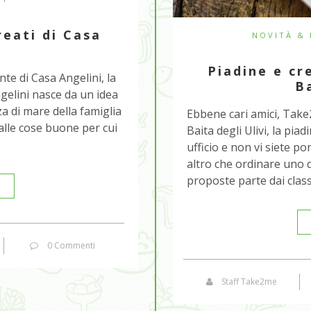
eati di Casa
NOVITÀ &
Piadine e cre
te di Casa Angelini, la
Ba
ngelini nasce da un idea
zza di mare della famiglia
Ebbene cari amici, Take2
alle cose buone per cui
Baita degli Ulivi, la piad
ufficio e non vi siete po
altro che ordinare uno de
proposte parte dai classi
0 Commenti
Staff Take2me