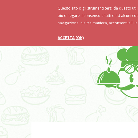
Questo sito o gli strumenti terzi da questo util
Home
Ricette
Food Tips
Ri
più o negare il consenso a tutti o ad alcuni co
navigazione in altra maniera, acconsenti all'us
ACCETTA (OK)