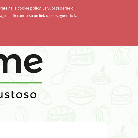
strate nella cookie policy. Se vuoi saperne di
gina, cliccando su un link o proseguendo la