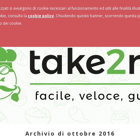
izzati si avvalgono di cookie necessari al funzionamento ed utili alle finalità illu
storanti
Novità & Promo
okie, consulta la
cookie policy
. Chiudendo questo banner, scorrendo questa pa
o dei cookie.
Archivio di ottobre 2016