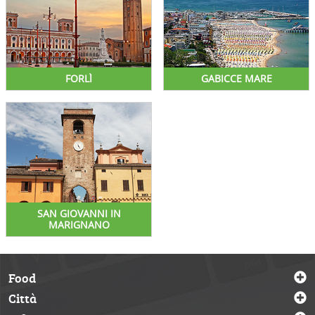
FORLÌ
GABICCE MARE
SAN GIOVANNI IN
MARIGNANO
Food
Città