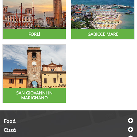
FORLÌ
GABICCE MARE
SAN GIOVANNI IN
MARIGNANO
Food
Città