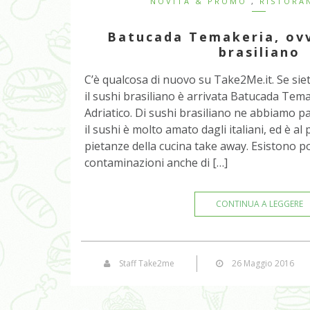
NOVITÀ & PROMO
,
RISTORA
Batucada Temakeria, ovve
brasiliano
C’è qualcosa di nuovo su Take2Me.it. Se siet
il sushi brasiliano è arrivata Batucada Tem
Adriatico. Di sushi brasiliano ne abbiamo p
il sushi è molto amato dagli italiani, ed è al
pietanze della cucina take away. Esistono po
contaminazioni anche di […]
CONTINUA A LEGGERE
Staff Take2me
26 Maggio 2016