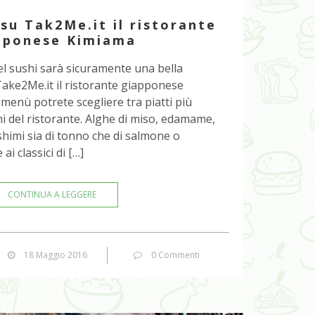
 su Tak2Me.it il ristorante
pponese Kimiama
el sushi sarà sicuramente una bella
Take2Me.it il ristorante giapponese
 menù potrete scegliere tra piatti più
oni del ristorante. Alghe di miso, edamame,
ashimi sia di tonno che di salmone o
ai classici di […]
CONTINUA A LEGGERE
18 Maggio 2016
0 Commenti