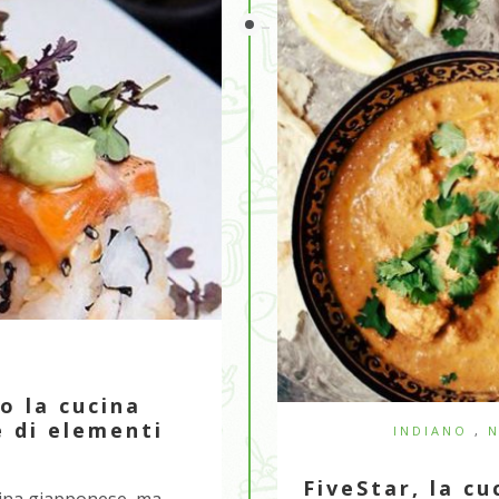
I
o la cucina
e di elementi
INDIANO
,
N
FiveStar, la cu
cucina giapponese, ma