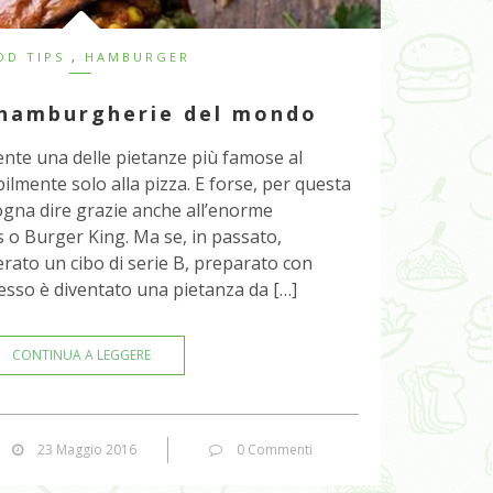
OD TIPS
,
HAMBURGER
 hamburgherie del mondo
nte una delle pietanze più famose al
mente solo alla pizza. E forse, per questa
gna dire grazie anche all’enorme
s o Burger King. Ma se, in passato,
rato un cibo di serie B, preparato con
desso è diventato una pietanza da […]
CONTINUA A LEGGERE
23 Maggio 2016
0 Commenti