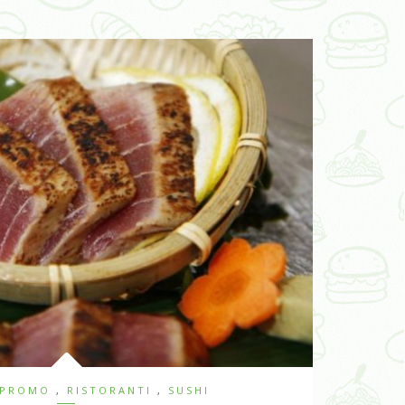
 PROMO
,
RISTORANTI
,
SUSHI