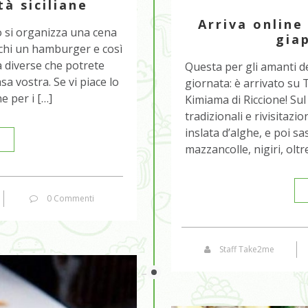
tà siciliane
Arriva online
o si organizza una cena
gia
a, chi un hamburger e così
à diverse che potrete
Questa per gli amanti d
a vostra. Se vi piace lo
giornata: è arrivato su 
e per i […]
Kimiama di Riccione! Sul
tradizionali e rivisitazi
inslata d’alghe, e poi s
mazzancolle, nigiri, oltre 
0 Commenti
Staff Take2me