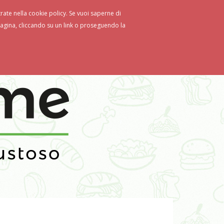
strate nella cookie policy. Se vuoi saperne di
gina, cliccando su un link o proseguendo la