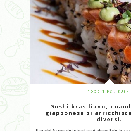
FOOD TIPS
,
SUSH
Sushi brasiliano, quand
giapponese si arricchisc
diversi.
Il sushi è uno dei piatti tradizionali della 