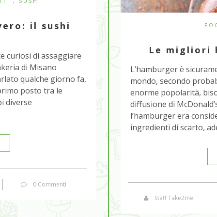
NTI
,
SUSHI
ro: il sushi
FO
Le migliori
e curiosi di assaggiare
akeria di Misano
L’hamburger è sicurame
arlato qualche giorno fa,
mondo, secondo probabil
 primo posto tra le
enorme popolarità, biso
i diverse
diffusione di McDonald’
l’hamburger era conside
ingredienti di scarto, a
0 Commenti
Staff Take2me