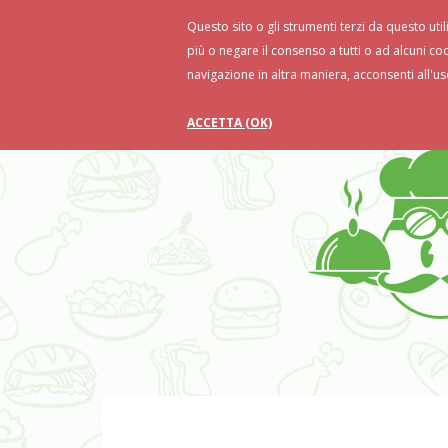
Questo sito o gli strumenti terzi da questo util
Home
Ricette
Food Tips
Ri
più o negare il consenso a tutti o ad alcuni co
navigazione in altra maniera, acconsenti all'us
ACCETTA (OK)