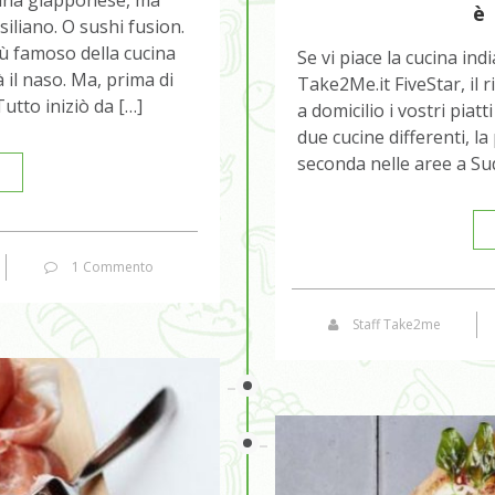
è
siliano. O sushi fusion.
iù famoso della cucina
Se vi piace la cucina indi
 il naso. Ma, prima di
Take2Me.it FiveStar, il 
Tutto iniziò da […]
a domicilio i vostri piatt
due cucine differenti, la
seconda nelle aree a Sud
1 Commento
Staff Take2me