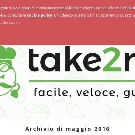
izzati si avvalgono di cookie necessari al funzionamento ed utili alle finalità illu
storanti
Novità & Promo
okie, consulta la
cookie policy
. Chiudendo questo banner, scorrendo questa pa
o dei cookie.
Archivio di maggio 2016