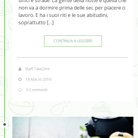
uffici e strade. La gente della notte è quella che
non va a dormire prima delle sei, per piacere o
lavoro. E ha i suoi riti e le sue abitudini,
soprattutto […]
CONTINUA A LEGGERE
Staff Take2me
18 Marzo 2016
0 Commenti