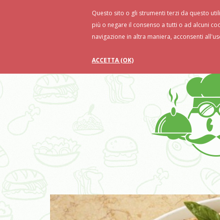
Questo sito o gli strumenti terzi da questo util
Home
Ricette
Food Tips
Ri
più o negare il consenso a tutti o ad alcuni co
navigazione in altra maniera, acconsenti all'us
ACCETTA (OK)