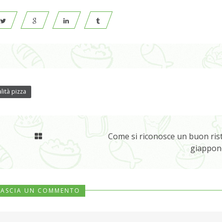
lità pizza
Come si riconosce un buon ris
giappon
LASCIA UN COMMENTO