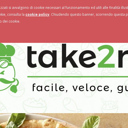
izzati si avvalgono di cookie necessari al funzionamento ed utili alle finalità illu
storanti
Novità & Promo
okie, consulta la
cookie policy
. Chiudendo questo banner, scorrendo questa pa
o dei cookie.