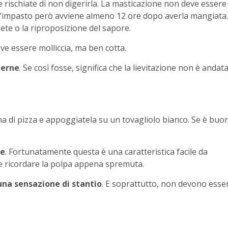
se rischiate di non digerirla. La masticazione non deve essere
ell’impasto però avviene almeno 12 ore dopo averla mangiata.
te o la riproposizione del sapore.
eve essere molliccia, ma ben cotta.
terne
. Se così fosse, significa che la lievitazione non è andat
na di pizza e appoggiatela su un tovagliolo bianco. Se è buo
he
. Fortunatamente questa è una caratteristica facile da
e ricordare la polpa appena spremuta.
una sensazione di stantio
. E soprattutto, non devono esser