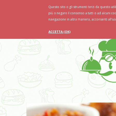
Questo sito o gli strumenti terzi da questo util
Home
Ricette
Food Tips
Ri
più o negare il consenso a tutti o ad alcuni co
navigazione in altra maniera, acconsenti all'us
ACCETTA (OK)