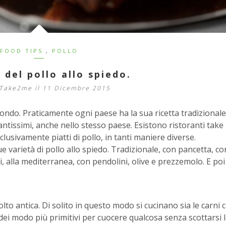
FOOD TIPS
,
POLLO
 del pollo allo spiedo.
 Take2me
il 11 Dicembre 2015
 mondo. Praticamente ogni paese ha la sua ricetta tradizionale
antissimi, anche nello stesso paese. Esistono ristoranti take
usivamente piatti di pollo, in tanti maniere diverse.
 varietà di pollo allo spiedo. Tradizionale, con pancetta, co
i, alla mediterranea, con pendolini, olive e prezzemolo. E poi 
lto antica. Di solito in questo modo si cucinano sia le carni 
no dei modo più primitivi per cuocere qualcosa senza scottarsi 