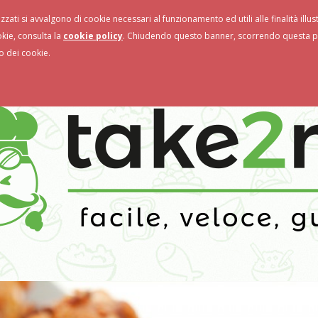
izzati si avvalgono di cookie necessari al funzionamento ed utili alle finalità illu
storanti
Novità & Promo
okie, consulta la
cookie policy
. Chiudendo questo banner, scorrendo questa pa
o dei cookie.