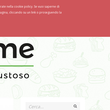
strate nella cookie policy. Se vuoi saperne di
gina, cliccando su un link o proseguendo la