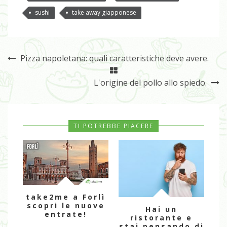
sushi
take away giapponese
Pizza napoletana: quali caratteristiche deve avere.
L'origine del pollo allo spiedo.
TI POTREBBE PIACERE
take2me a Forlì
scopri le nuove
Hai un
L
entrate!
ristorante e
de
stai pensando di