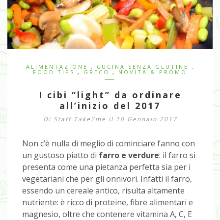
ALIMENTAZIONE
,
CUCINA SENZA GLUTINE
,
FOOD TIPS
,
GRECO
,
NOVITÀ & PROMO
I cibi “light” da ordinare
all’inizio del 2017
Di
Staff Take2me
il 10 Gennaio 2017
Non c’è nulla di meglio di cominciare l’anno con
un gustoso piatto di
farro e verdure
: il farro si
presenta come una pietanza perfetta sia per i
vegetariani che per gli onnivori. Infatti il farro,
essendo un cereale antico, risulta altamente
nutriente: è ricco di proteine, fibre alimentari e
magnesio, oltre che contenere vitamina A, C, E