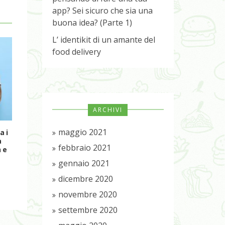
app? Sei sicuro che sia una
buona idea? (Parte 1)
L’ identikit di un amante del
food delivery
ARCHIVI
maggio 2021
ai
L’ identik
Hai un ristorante e stai
a
amante d
pensando di fare una
febbraio 2021
he
deli
tua app? Sei sicuro che
sia una buona idea?
gennaio 2021
(Parte 1)
dicembre 2020
novembre 2020
settembre 2020