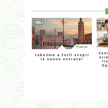
Son
take2me a Forlì scopri
ori
le nuove entrate!
ri
Op