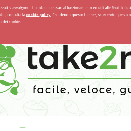
izzati si avvalgono di cookie necessari al funzionamento ed utili alle finalità illu
storanti
Novità & Promo
okie, consulta la
cookie policy
. Chiudendo questo banner, scorrendo questa pa
o dei cookie.