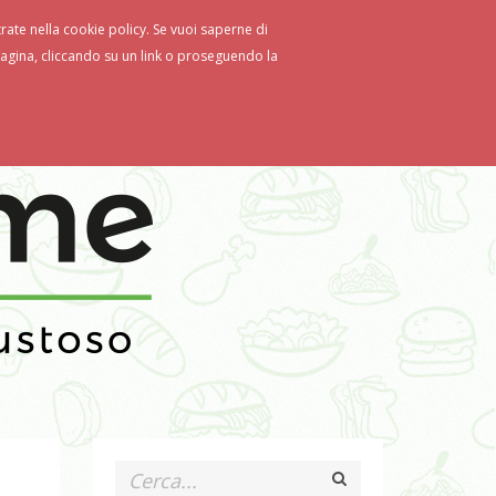
strate nella cookie policy. Se vuoi saperne di
gina, cliccando su un link o proseguendo la