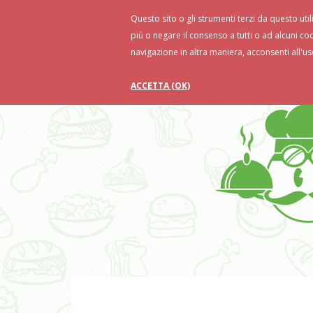
Questo sito o gli strumenti terzi da questo util
Home
Ricette
Food Tips
Ri
più o negare il consenso a tutti o ad alcuni co
navigazione in altra maniera, acconsenti all'us
ACCETTA (OK)