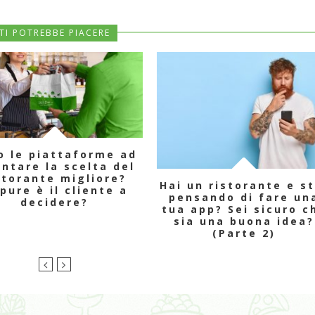
TI POTREBBE PIACERE
o le piattaforme ad
entare la scelta del
storante migliore?
Hai un ristorante e st
pure è il cliente a
pensando di fare un
decidere?
tua app? Sei sicuro c
sia una buona idea?
(Parte 2)