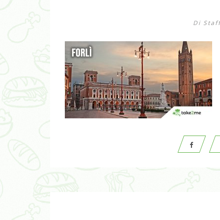
Di
Staf