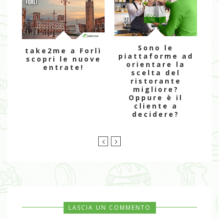
Sono le
take2me a Forlì
piattaforme ad
scopri le nuove
orientare la
entrate!
scelta del
st
ristorante
migliore?
a
Oppure è il
cliente a
decidere?
LASCIA UN COMMENTO