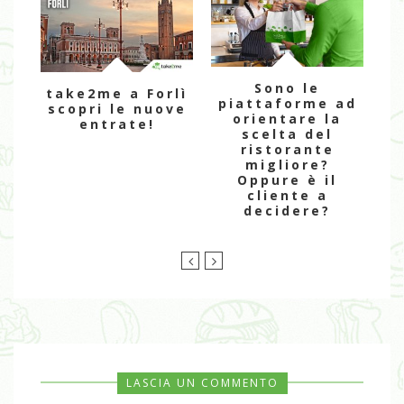
Sono le
take2me a Forlì
piattaforme ad
scopri le nuove
orientare la
entrate!
scelta del
st
ristorante
migliore?
a
Oppure è il
cliente a
decidere?
LASCIA UN COMMENTO