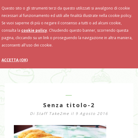
Toggle
Questo sito o gli strumenti terzi da questo utilizzati si avvalgono di cookie
Navigation
necessari al funzionamento ed utili alle finalità illustrate nella cookie policy.
Se vuoi saperne di più o negare il consenso a tutti o ad alcuni cookie,
consulta la
cookie policy
. Chiudendo questo banner, scorrendo questa
pagina, cliccando su un link o proseguendo la navigazione in altra maniera,
acconsenti all'uso dei cookie.
ACCETTA (OK)
Senza titolo-2
Di
Staff Take2me
il 9 Agosto 2016