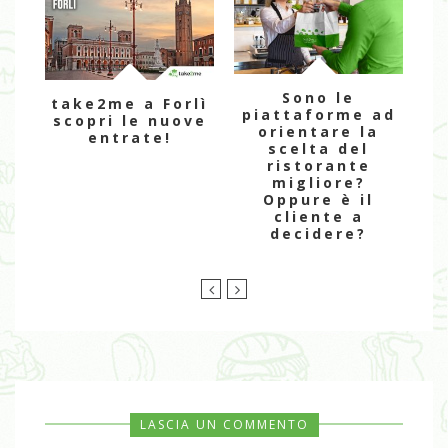
Sono le
take2me a Forlì
piattaforme ad
scopri le nuove
orientare la
entrate!
scelta del
st
ristorante
migliore?
a
Oppure è il
cliente a
decidere?
LASCIA UN COMMENTO