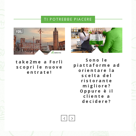
TI POTREBBE PIACERE
Sono le
take2me a Forlì
piattaforme ad
scopri le nuove
orientare la
entrate!
scelta del
st
ristorante
migliore?
a
Oppure è il
cliente a
decidere?