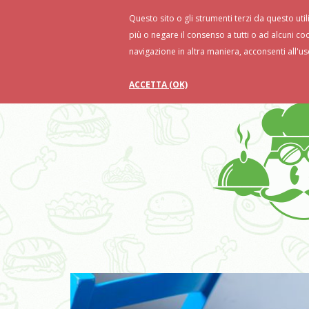
Questo sito o gli strumenti terzi da questo util
Home
Ricette
Food Tips
Ri
più o negare il consenso a tutti o ad alcuni co
navigazione in altra maniera, acconsenti all'us
ACCETTA (OK)