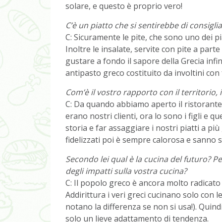
solare, e questo è proprio vero!
C’è un piatto che si sentirebbe di consigli
C: Sicuramente le pite, che sono uno dei pia
Inoltre le insalate, servite con pite a part
gustare a fondo il sapore della Grecia infi
antipasto greco costituito da involtini con fo
Com’è il vostro rapporto con il territorio, 
C: Da quando abbiamo aperto il ristorante 
erano nostri clienti, ora lo sono i figli e
storia e far assaggiare i nostri piatti a pi
fidelizzati poi è sempre calorosa e sanno 
Secondo lei qual è la cucina del futuro? 
degli impatti sulla vostra cucina?
C: Il popolo greco è ancora molto radicato a
Addirittura i veri greci cucinano solo con l
notano la differenza se non si usa!). Qui
solo un lieve adattamento di tendenza.