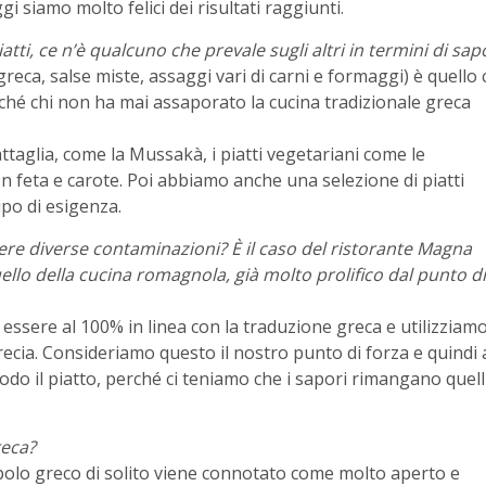
gi siamo molto felici dei risultati raggiunti.
tti, ce n’è qualcuno che prevale sugli altri in termini di sap
greca, salse miste, assaggi vari di carni e formaggi) è quello
hé chi non ha mai assaporato la cucina tradizionale greca
attaglia, come la Mussakà, i piatti vegetariani come le
n feta e carote. Poi abbiamo anche una selezione di piatti
ipo di esigenza.
re diverse contaminazioni? È il caso del ristorante Magna
uello della cucina romagnola, già molto prolifico dal punto di
 essere al 100% in linea con la traduzione greca e utilizziam
recia. Consideriamo questo il nostro punto di forza e quindi 
 il piatto, perché ci teniamo che i sapori rimangano quell
reca?
Il popolo greco di solito viene connotato come molto aperto e