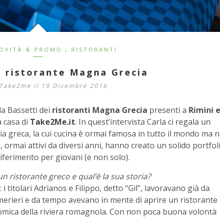
OVITÀ & PROMO
,
RISTORANTI
l ristorante Magna Grecia
 Take2me
il 19 Dicembre 2016
la Bassetti dei
ristoranti Magna Grecia
presenti a
Rimini 
a casa di
Take2Me.it
. In quest’intervista Carla ci regala un
ria greca, la cui cucina è ormai famosa in tutto il mondo ma 
ti, ormai attivi da diversi anni, hanno creato un solido portfol
iferimento per giovani (e non solo).
un ristorante greco e qual’è la sua storia?
 i titolari Adrianos e Filippo, detto “Gil”, lavoravano già da
camerieri e da tempo avevano in mente di aprire un ristorante
omica della riviera romagnola. Con non poca buona volontà