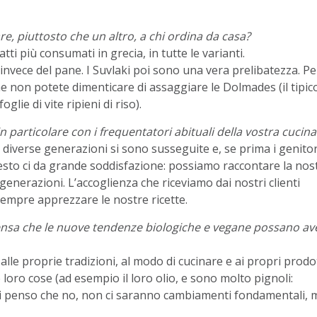
are, piuttosto che un altro, a chi ordina da casa?
tti più consumati in grecia, in tutte le varianti.
e invece del pane. I Suvlaki poi sono una vera prelibatezza. Pe
ne non potete dimenticare di assaggiare le Dolmades (il tipic
glie di vite ripieni di riso).
in particolare con i frequentatori abituali della vostra cucina
diverse generazioni si sono susseguite e, se prima i genitor
 questo ci da grande soddisfazione: possiamo raccontare la nos
ù generazioni. L’accoglienza che riceviamo dai nostri clienti
sempre apprezzare le nostre ricette.
Pensa che le nuove tendenze biologiche e vegane possano av
lle proprie tradizioni, al modo di cucinare e ai propri prodot
e loro cose (ad esempio il loro olio, e sono molto pignoli:
ndi penso che no, non ci saranno cambiamenti fondamentali, 