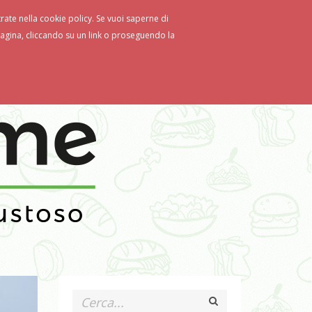
strate nella cookie policy. Se vuoi saperne di
gina, cliccando su un link o proseguendo la