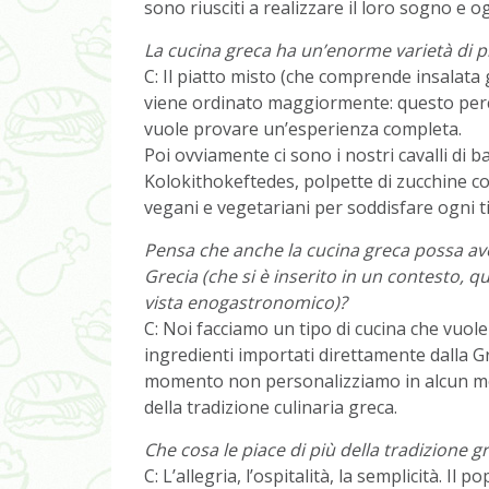
sono riusciti a realizzare il loro sogno e og
La cucina greca ha un’enorme varietà di pia
C: Il piatto misto (che comprende insalata 
viene ordinato maggiormente: questo perc
vuole provare un’esperienza completa.
Poi ovviamente ci sono i nostri cavalli di b
Kolokithokeftedes, polpette di zucchine co
vegani e vegetariani per soddisfare ogni t
Pensa che anche la cucina greca possa ave
Grecia (che si è inserito in un contesto, q
vista enogastronomico)?
C: Noi facciamo un tipo di cucina che vuole
ingredienti importati direttamente dalla G
momento non personalizziamo in alcun modo
della tradizione culinaria greca.
Che cosa le piace di più della tradizione g
C: L’allegria, l’ospitalità, la semplicità. 