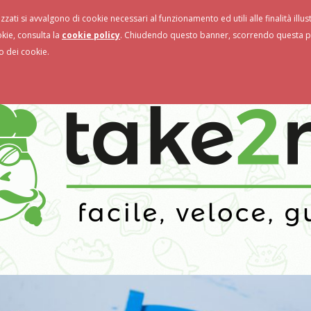
izzati si avvalgono di cookie necessari al funzionamento ed utili alle finalità illu
storanti
Novità & Promo
okie, consulta la
cookie policy
. Chiudendo questo banner, scorrendo questa pa
o dei cookie.